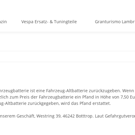
azin
Vespa Ersatz- & Tuningteile
Granturismo Lambre
Fahrzeugbatterie ist eine Fahrzeug-Altbatterie zurückzugeben. Wen
zlich zum Preis der
Fahrzeugbatterie ein Pfand in Höhe von 7,50 Eur
g-Altbatterie zurückgegeben, wird das Pfand erstattet.
unserem Geschäft, Westring 39, 46242 Botttrop.
Laut Gefahrgutvero