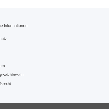
he Informationen
hutz
sum
egesetzhinweise
fsrecht