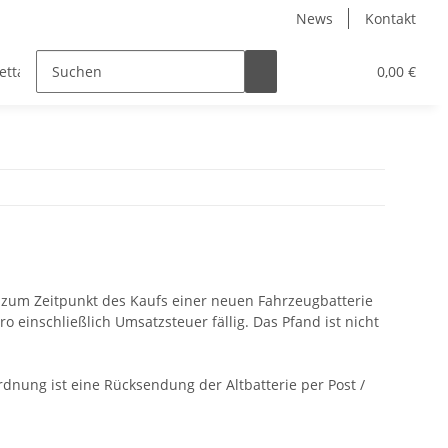
News
Kontakt
tta Teile
Lambretta Ersatz- & Tuningteile
0,00 €
Classic
n zum Zeitpunkt des Kaufs einer neuen Fahrzeugbatterie
o einschließlich Umsatzsteuer fällig
. Das Pfand ist nicht
rdnung ist e
ine Rücksendung der Altbatterie per Post /